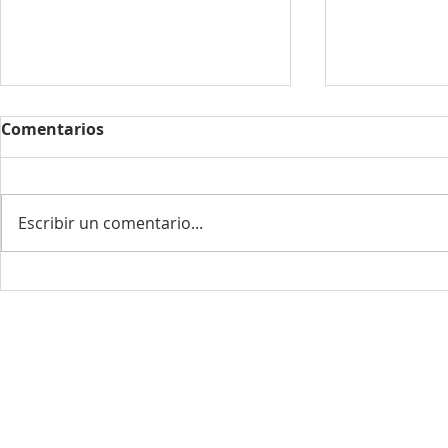
Comentarios
Escribir un comentario...
Gran festival Jotas Plana
Gran FESTI
2026
Pilar 2025
CULTURA & AMISTAD
SOCIALS